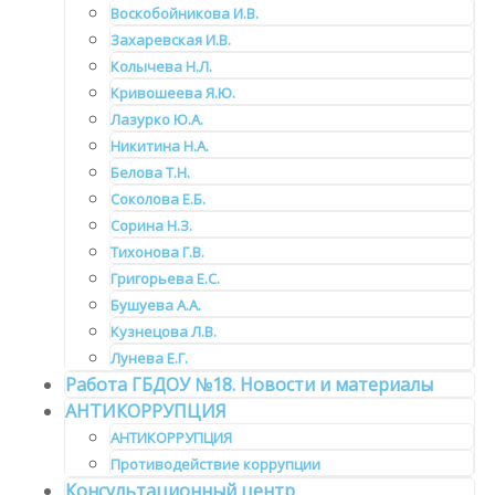
Воскобойникова И.В.
Захаревская И.В.
Колычева Н.Л.
Кривошеева Я.Ю.
Лазурко Ю.А.
Никитина Н.А.
Белова Т.Н.
Соколова Е.Б.
Сорина Н.З.
Тихонова Г.В.
Григорьева Е.С.
Бушуева А.А.
Кузнецова Л.В.
Лунева Е.Г.
Работа ГБДОУ №18. Новости и материалы
АНТИКОРРУПЦИЯ
АНТИКОРРУПЦИЯ
Противодействие коррупции
Консультационный центр