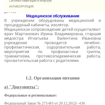
Система навигации и информирования в ДОУ
- проектирование физкультурно-игровой среды с
АНТИКОРРУПЦИЯ
целью оздоровления и физического развития
детей;
Медицинское обслуживание
В учреждении оборудованы медицинский и
процедурный кабинеты, изолятор.
Медицинское сопровождение детей осуществляют
врач Мартинович Ирина Владимировна, старшая
медсестра Игнатьева Валентина Ивановна
учреждении проводится лечебно-
профилактическая, оздоровительная работа,
мероприятия по профилактики гриппа,
травматизма, противоэпидемическая работа,
просветительская работа с родителями.
1.2. Организация питания
а) "Документы"
:
Федеральные и р
егиональные:
Федеральный Закон № 273-ФЗ от 29.12.2012г «Об