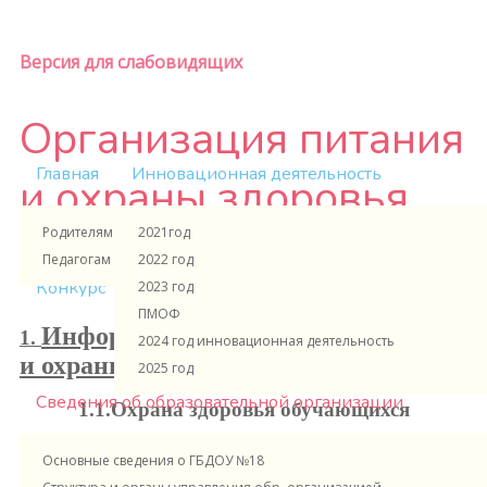
Версия для слабовидящих
Организация питания
Главная
Инновационная деятельность
и охраны здоровья
Родителям и ученикам
2021год
обучающихся
Педагогам и сотрудникам
2022 год
Конкурс
2023 год
ПМОФ
Информация об условиях питания
1.
2024 год инновационная деятельность
и охраны здоровья обучающихся
2025 год
Сведения об образовательной организации
1.1.Охрана здоровья обучающихся
Условия для обеспечения охраны и укрепления
Основные сведения о ГБДОУ №18
здоровья детей