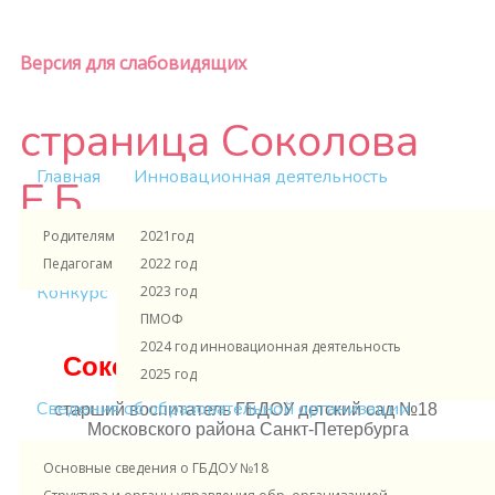
Версия для слабовидящих
страница Соколова
Главная
Инновационная деятельность
Е.Б.
Родителям и ученикам
2021год
Педагогам и сотрудникам
2022 год
https://vk.com/doc57423345_228232197
Конкурс
2023 год
ПМОФ
2024 год инновационная деятельность
Соколова Елена Борисовна
2025 год
Сведения об образовательной организации
старший воспитатель ГБДОУ детский сад №18
Московского района Санкт-Петербурга
Личная страница на сайте ГБДОУ д\с
Основные сведения о ГБДОУ №18
№18