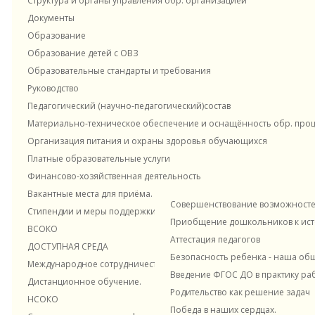
Структура и органы управления обр. организацией
Новости и материалы
Документы
Образование
Образование детей с ОВЗ
Образовательные стандарты и требования
Руководство
Внутрифирменное обучение
Педагогический (научно-педагогический)состав
Материально-техническое обеспечение и оснащённость обр. проце
План по самообразования на 2024 - 2025 у.г.
Организация питания и охраны здоровья обучающихся
-
«Совершенствование эффективных форм работы
Платные образовательные услуги
Наставничество в ДОУ
"Цокотуха" ЭОЖ
методического сопровождения педагогов по вопросам
Финансово-хозяйственная деятельность
применения современных подходов к организации
взаимодействия ДОУ с семьями воспитанников рамках
Вакантные места для приёма. Прием в ДОУ
формирования эффективного партнёрства»
Совершенствование возможностей
Стипендии и меры поддержки обучающихся
Приобщение дошкольников к исто
дата публикации - 12.10.2024г.
ВСОКО
Консультационный центр
Контакты
Аттестация педагогов
ДОСТУПНАЯ СРЕДА
«Формирование у старших дошкольников волевых
Безопасность ребенка - наша об
качеств личности и эмоционального отношения к
Международное сотрудничество
Введение ФГОС ДО в практику ра
городской среде как основа противодействия её
Дистанционное обучение.
негативным факторам»
Родительство как решение задач
НСОКО
Победа в наших сердцах.
Концептуальность