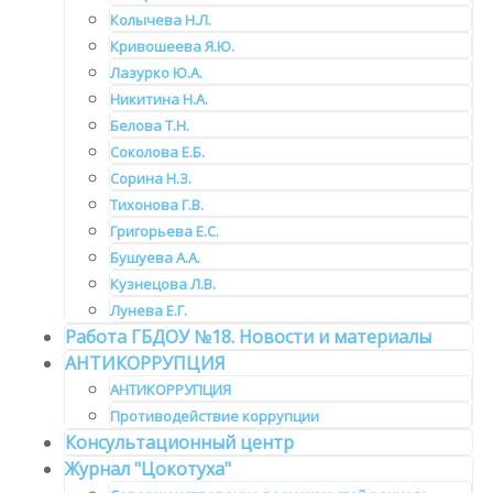
Колычева Н.Л.
Кривошеева Я.Ю.
Лазурко Ю.А.
Никитина Н.А.
Белова Т.Н.
Соколова Е.Б.
Сорина Н.З.
Тихонова Г.В.
Григорьева Е.С.
Бушуева А.А.
Кузнецова Л.В.
Лунева Е.Г.
Работа ГБДОУ №18. Новости и материалы
АНТИКОРРУПЦИЯ
АНТИКОРРУПЦИЯ
Противодействие коррупции
Консультационный центр
Журнал "Цокотуха"