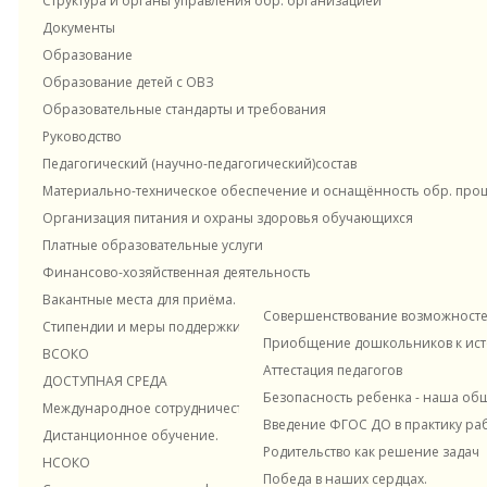
Структура и органы управления обр. организацией
образовательную деятельность и находящихся
Новости и материалы
Документы
в ведении исполнительных органов
Образование
государственной власти Санкт-Петербурга,
Образование детей с ОВЗ
педагогических работников частных
Образовательные стандарты и требования
организаций, осуществляющих
Руководство
Внутрифирменное обучение
образовательную деятельность на территории
Педагогический (научно-педагогический)состав
Санкт-Петербурга, в соответствии с
действующими нормативными правовыми
Материально-техническое обеспечение и оснащённость обр. проце
актами Российской Федерации
Организация питания и охраны здоровья обучающихся
Платные образовательные услуги
Приказ Минпросвещения России от 24.03.2023
Наставничество в ДОУ
"Цокотуха" ЭОЖ
Финансово-хозяйственная деятельность
№196 Об утверждении Порядка проведения
аттестации педагогических работников
Вакантные места для приёма. Прием в ДОУ
Совершенствование возможностей
образовательных организаций,
Стипендии и меры поддержки обучающихся
Приобщение дошкольников к исто
осуществляющих образовательную
ВСОКО
деятельность
Консультационный центр
Контакты
Аттестация педагогов
ДОСТУПНАЯ СРЕДА
Безопасность ребенка - наша об
Бланки экспертных заключений (воспитатель,
Международное сотрудничество
Введение ФГОС ДО в практику ра
учитель-логопед, учитель-дефектолог,
Дистанционное обучение.
Родительство как решение задач
старший воспитатель, педагог
НСОКО
доп.образования) психолог
Победа в наших сердцах.