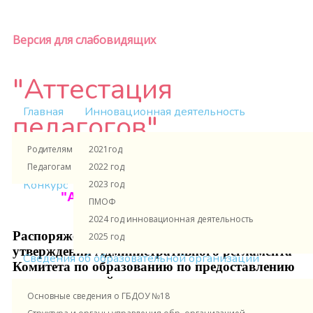
Версия для слабовидящих
"Аттестация
Главная
Инновационная деятельность
педагогов"
Родителям и ученикам
2021год
Педагогам и сотрудникам
2022 год
Выпуск №2
Конкурс
2023 год
"Аттестация педагогов ДОУ"
ПМОФ
2024 год инновационная деятельность
Распоряжение №1157-р от 31.08.2023 года Об
2025 год
утверждении Административного регламента
Сведения об образовательной организации
Комитета по образованию по предоставлению
государственной услуги по организации и
Основные сведения о ГБДОУ №18
проведению аттестации педагогических
работников организаций, осуществляющих