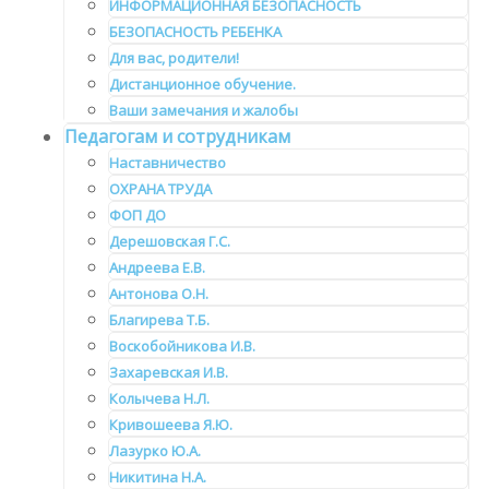
ИНФОРМАЦИОННАЯ БЕЗОПАСНОСТЬ
БЕЗОПАСНОСТЬ РЕБЕНКА
Для вас, родители!
Дистанционное обучение.
Ваши замечания и жалобы
Педагогам и сотрудникам
Наставничество
ОХРАНА ТРУДА
ФОП ДО
Дерешовская Г.С.
Андреева Е.В.
Антонова О.Н.
Благирева Т.Б.
Воскобойникова И.В.
Захаревская И.В.
Колычева Н.Л.
Кривошеева Я.Ю.
Лазурко Ю.А.
Никитина Н.А.