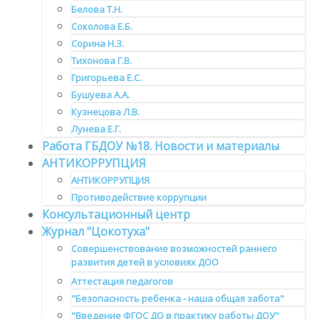
Белова Т.Н.
Соколова Е.Б.
Сорина Н.З.
Тихонова Г.В.
Григорьева Е.С.
Бушуева А.А.
Кузнецова Л.В.
Лунева Е.Г.
Работа ГБДОУ №18. Новости и материалы
АНТИКОРРУПЦИЯ
АНТИКОРРУПЦИЯ
Противодействие коррупции
Консультационный центр
Журнал "Цокотуха"
Совершенствование возможностей раннего
развития детей в условиях ДОО
Аттестация педагогов
"Безопасность ребенка - наша общая забота"
"Введение ФГОС ДО в практику работы ДОУ"