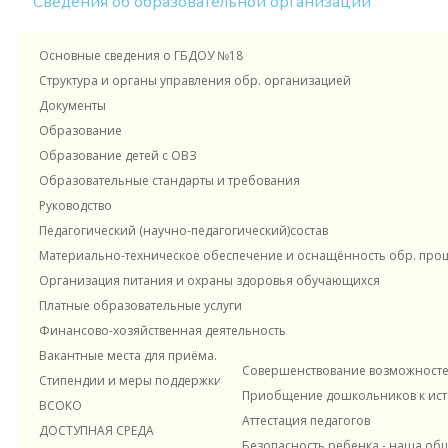
Сведения об образовательной организации
Памятка для родителей: часто
Основные сведения о ГБДОУ №18
встречающиеся вопросы по дошкольному
Структура и органы управления обр. организацией
воспитанию
Новости и материалы
Документы
Образование
Образование детей с ОВЗ
АНКЕТА НЕЗАВИСИМОЙ ОЦЕНКИ
Образовательные стандарты и требования
КАЧЕСТВА ОБРАЗОВАНИЯ
Руководство
В ГБДОУ детский сад №18
Внутрифирменное обучение
Педагогический (научно-педагогический)состав
Московского района
Материально-техническое обеспечение и оснащённость обр. проце
Санкт-Петербурга
Организация питания и охраны здоровья обучающихся
РЕЗУЛЬТАТЫ
НЕЗАВИСИМОЙ ОЦЕНКИ
Платные образовательные услуги
Наставничество в ДОУ
"Цокотуха" ЭОЖ
КАЧЕСТВА ОБРАЗОВАНИЯ В
Финансово-хозяйственная деятельность
ГБДОУ детский сад №18
Вакантные места для приёма. Прием в ДОУ
Совершенствование возможностей
Московского района
Стипендии и меры поддержки обучающихся
Приобщение дошкольников к исто
Санкт-Петербурга
ВСОКО
Консультационный центр
Контакты
Аттестация педагогов
Последнее изменение материалов сайта 20.06.2026 г.
ДОСТУПНАЯ СРЕДА
Безопасность ребенка - наша об