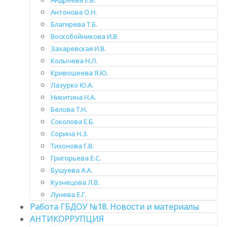
Андреева Е.В.
Антонова О.Н.
Благирева Т.Б.
Воскобойникова И.В.
Захаревская И.В.
Колычева Н.Л.
Кривошеева Я.Ю.
Лазурко Ю.А.
Никитина Н.А.
Белова Т.Н.
Соколова Е.Б.
Сорина Н.З.
Тихонова Г.В.
Григорьева Е.С.
Бушуева А.А.
Кузнецова Л.В.
Лунева Е.Г.
Работа ГБДОУ №18. Новости и материалы
АНТИКОРРУПЦИЯ