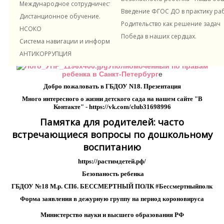
Родителям и ученикам
Международное сотрудничество
Введение ФГОС ДО в практику ра
Дистанционное обучение.
Педагогам и сотрудникам
Родительство как решение задач
НСОКО
Победа в наших сердцах.
Система навигации и информирования в ДОУ
Полезные ссылки
АНТИКОРРУПЦИЯ
Уполномоченный по правам
ребенка в Санкт-Петербург
е
Добро пожаловать в ГБДОУ N18. Презентация
Много интересного о жизни детского сада на нашем сайте "В
Контакте" -
https://vk.com/club31698996
Памятка для родителей: часто
встречающиеся вопросы по дошкольному
воспитанию
https://растимдетей.рф/
Безопаность ребенка
ГБДОУ №18 М.р. СПб. БЕССМЕРТНЫЙ ПОЛК #Бессмертныйполк
Форма заявления в дежурную группу на период короновируса
Министерство науки и высшего образования РФ