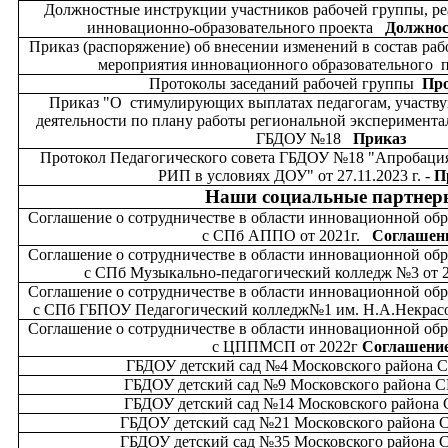
Должностные инструкции участников рабочей группы, р
инновационно-образовательного проекта
Должнос
Приказ (распоряжение) об внесении изменений в состав ра
мероприятия инновационного образовательного 
Протоколы заседаний рабочей группы
Пр
Приказ "О стимулирующих выплатах педагогам, участв
деятельности по плану работы региональной экспериментал
ГБДОУ №18
Приказ
Протокол Педагогического совета ГБДОУ №18 "Апробация
РИП в условиях ДОУ" от 27.11.2023 г. -
П
Наши социальные партнер
Соглашение о сотрудничестве в области инновационной обр
с СПб АППО от 2021г.
Соглашен
Соглашение о сотрудничестве в области инновационной обр
с СПб Музыкально-педагогический колледж №3 от 
Соглашение о сотрудничестве в области инновационной обр
с СПб ГБПОУ Педагогический колледж№1 им. Н.А.Некрас
Соглашение о сотрудничестве в области инновационной обр
с ЦППМСП от 2022г
Соглашени
ГБДОУ детский сад №4 Московского района
ГБДОУ детский сад №9 Московского район
ГБДОУ детский сад №14 Московского район
ГБДОУ детский сад №21 Московского район
ГБДОУ детский сад №35 Московского район