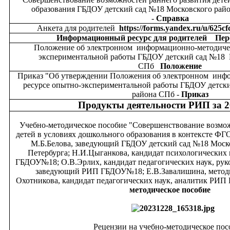
образования ГБДОУ детский сад №18 Московского райо
-
Справка
Анкета для родителей
https://forms.yandex.ru/u/625c
Информационный ресурс для родителей
Пер
Положение об электронном информационно-методичес
экспериментальной работы ГБДОУ детский сад №18 
СПб
Положение
Приказ "Об утверждении Положения
об электронном инф
ресурсе опытно-экспериментальной работы ГБДОУ детск
района СПб -
Приказ
Продукты деятельности РИП за 2
Учебно-методическое пособие "Совершенствование возмож
детей в условиях дошкольного образования в контексте ФГО
М.Б.Белова, заведующий ГБДОУ детский сад №18 Моско
Петербурга; Н.И.Цыганкова, кандидат психологических
ГБДОУ№18; О.В.Эрлих, кандидат педагогических наук, рук
заведующий РИП ГБДОУ№18; Е.В.Завалишина, метод
Охотникова, кандидат педагогических наук, аналитик Р
методическое пособие
Рецензии на учебно-методическое пос