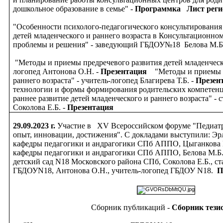
дошкольное образование в семье" -
Программка
Лист рег
"Особенности психолого-педагогического консультирования
детей младенческого и раннего возраста в Консультационном
проблемы и решения" - заведующий ГБДОУ№18 Белова М.Б
"Методы и приемы предречевого развития детей младенческо
логопед Антонова О.Н. -
Презентация
"Методы и приемы р
раннего возраста" - учитель-логопед Благирева Т.Б. -
Презен
технологии и формы формирования родительских компетенц
раннее развитие детей младенческого и раннего возраста" -
Соколова Е.Б. -
Презентация
29.09.2023 г.
Участие в XV Всероссийском форуме "Педиатр
опыт, инновации, достижения". С докладами выступили: Эрли
кафедры педагогики и андрагогики СПб АППО, Цыганкова Н.
кафедры педагогики и андрагогики СПб АППО, Белова М.Б
детский сад N18 Московского района СПб, Соколова Е.Б., с
ГБДОУN18, Антонова О.Н., учитель-логопед ГБДОУ N18.
П
Сборник публикаций -
Сборник тези