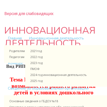
Версия для слабовидящих
ИННОВАЦИОННАЯ
Главная
Инновационная деятельность
ДЕЯТЕЛЬНОСТЬ
Родителям и ученикам
2021год
Педагогам и сотрудникам
2022 год
#инновациивобразовании
Конкурс
2023 год
Вид РИП - Региональная экспериментальная
ПМОФ
площадка
2024 год инновационная деятельность
Тема РИП - «Совершенствование
2025 год
возможностей раннего развития
Сведения об образовательной организации
детей в условиях дошкольного
образования»
Основные сведения о ГБДОУ №18