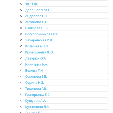
ФОП ДО
Дерешовская Г.С.
Андреева Е.В.
Антонова О.Н.
Благирева Т.Б.
Воскобойникова И.В.
Захаревская И.В.
Колычева Н.Л.
Кривошеева Я.Ю.
Лазурко Ю.А.
Никитина Н.А.
Белова Т.Н.
Соколова Е.Б.
Сорина Н.З.
Тихонова Г.В.
Григорьева Е.С.
Бушуева А.А.
Кузнецова Л.В.
Лунева Е.Г.