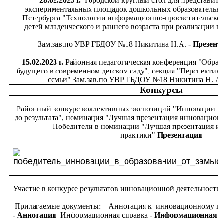
28.02.2023 г.
Городской круглый стол для представи
экспериментальных площадок дошкольных образователь
Петербурга "Технологии информационно-просветительск
детей младенческого и раннего возраста при реализации
Зам.зав.по УВР ГБДОУ №18 Никитина Н.А. -
Презен
15.02.2023 г.
Районная педагогическая конференция "Обр
будущего в современном детском саду", секция "Перспект
семьи" Зам.зав.по УВР ГБДОУ №18 Никитина Н. А
Конкурсы
Районный конкурс коллективных экспозиций "Инновации в
до результата", номинация "Лучшая презентация инновацио
Победители в номинации "Лучшая презентация
практики"
Презентация
Участие в конкурсе результатов инновационной деятельнос
Прилагаемые документы:
Аннотация к инновационному 
-
Аннотация
Информационная справка -
Информационная