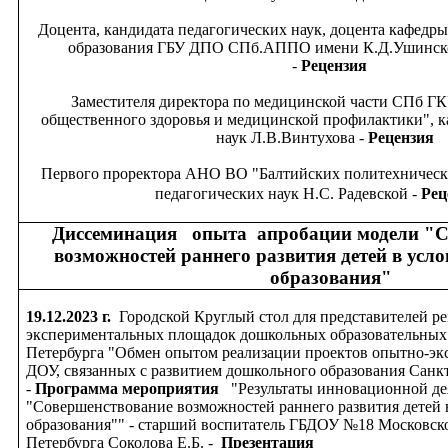
Доцента, кандидата педагогических наук, доцента кафедр
образования ГБУ ДПО СПб.АППО имени К.Д.Ушинско
-
Рецензия
Заместителя директора по медицинской части СПб ГК
общественного здоровья и медицинской профилактики", к
наук Л.В.Винтухова -
Рецензия
Первого проректора АНО ВО "Балтийских политехнически
педагогических наук Н.С. Радевской -
Рец
Диссеминация опыта апробации модели "С
возможностей раннего развития детей в усл
образования"
19.12.2023 г.
Городской
Круглый стол для представителей р
экспериментальных площадок дошкольных образовательных
Петербурга "Обмен опытом реализации проектов опытно-эк
ДОУ, связанных с развитием дошкольного образования Санк
-
Программа мероприятия
"Результаты инновационной дея
"Совершенствование возможностей раннего развития детей 
образования"" - старший воспитатель ГБДОУ №18 Московско
Петербурга Соколова Е.Б. -
Презентация