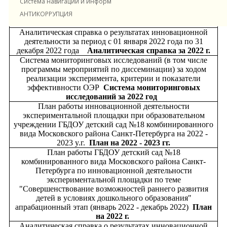
Система навигации и информирования в ДОУ
учреждении ГБДОУ детский сад №18 Московского
района Санкт-Петербурга на
2023 - 2024
y.г.
План на
АНТИКОРРУПЦИЯ
2023 - 2024гг.
Аналитическая справка о результатах инновационной
деятельности за период с 01 января 2022 года по 31
декабря 2022 года
Аналитическая справка за 2022 г.
Система мониторинговых исследований (в том числе
программы мероприятий по диссеминации) за ходом
реализации эксперимента, критерии и показатели
эффективности ОЭР
Система мониторинговых
исследований за 2022 год
План работы инновационной деятельности
экспериментальной площадки при образовательном
учреждении ГБДОУ детский сад №18 комбинированного
вида Московского района Санкт-Петербурга на 2022 -
2023 y.г.
План на 2022 - 2023 гг.
План работы ГБДОУ детский сад №18
комбинированного вида Московского района Санкт-
Петербурга по инновационной деятельности
экспериментальной площадки по теме
"Совершенствование возможностей раннего развития
детей в условиях дошкольного образования"
апрабационный этап (январь 2022 - декабрь 2022)
План
на 2022 г.
Аналитическая справка о результатах инновационной