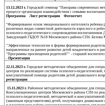
13.12.2023 г.
Городской семинар "Панорама современных мет
процессе организации взаимодействия с семьями воспитанни
Программа
Лист регистрации
Фотоотчет
"Формирование основ эмоционального интеллекта ребенка р
различных видах совместной деятельности взрослого и реб
психолого-педагогического сопровождения воспитанников Д
Заведующий ГБДОУ №18 Московского района СПб. Белова М
"Эффективные технологии и формы формирования родитель
направленных на раннее развитие детей младенческого и ран
"Программы просвещения родителей"" - старший воспитател
-
Презентация
22.11.2023 г.
Городское методическое объединение для спец
центров по реализации системы психолого-педагогической, 
консультативной помощи родителям детей дошкольного возр
регистрации
15.11.2023 г.
Районное методическое объединение для специ
Консультационных центров Московского района СПб по реа
психолого-педагогической, методической и консультативно
(законным представителям) детей, получающих дошкольное
и планирование работы консультационных центров для роди