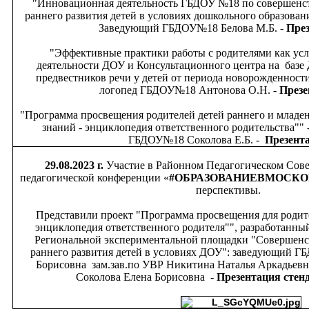
"Инновационная деятельность ГБДОУ №18 по совершенс
раннего развития детей в условиях дошкольного образован
Заведующий ГБДОУ№18 Белова М.Б. -
Пре
"Эффективные практики работы с родителями как ус
деятельности ДОУ и Консультационного центра на баз
предвестников речи у детей от периода новорожденности 
логопед ГБДОУ№18 Антонова О.Н. -
Презе
"Программа просвещения родителей детей раннего и младен
знаний - энциклопедия ответственного родительства"" 
ГБДОУ№18 Соколова Е.Б. -
Презент
29.08.2023 г.
Участие в Районном Педагогическом Сове
педагогической конференции «
#ОБРАЗОВАНИЕВМОСК
перспективы.
Представили проект "Программа просвещения для родит
энциклопедия ответственного родителя"", разработанный
Региональной экспериментальной площадки "Совершенс
раннего развития детей в условиях ДОУ": з
аведующий ГБ
Борисовна з
ам.зав.по УВР Никитина Наталья Аркадьевна
Соколова Елена Борисовна -
Презентация стен