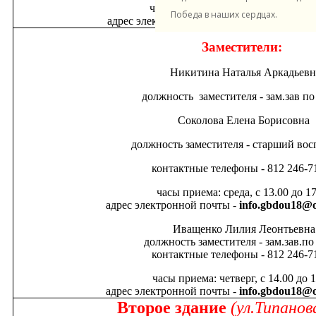
часы приема: вторник, с 15.00 до 
Победа в наших сердцах.
адрес электронной почты -
info.gbdou18@o
Заместители:
Никитина Наталья Аркадьевн
должность заместителя - зам.зав п
Соколова Елена Борисовна
должность заместителя - старший вос
контактные телефоны - 812 246-71
часы приема: среда, с 13.00 до 1
адрес электронной почты -
info.gbdou18@o
Иващенко Лилия Леонтьевна
должность заместителя - зам.зав.п
контактные телефоны - 812 246-71
часы приема: четверг, с 14.00 до 
адрес электронной почты -
info.gbdou18@o
Второе здание
(ул.Типанов