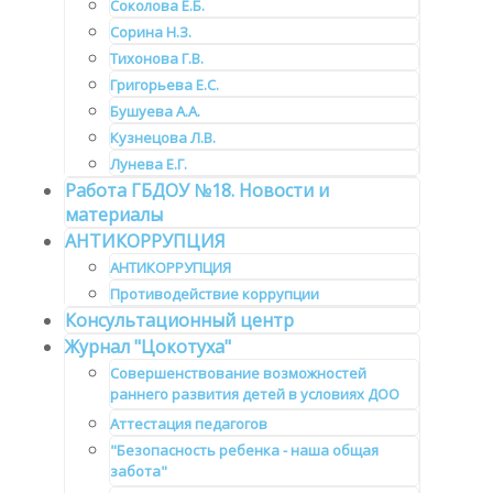
Соколова Е.Б.
Сорина Н.З.
Тихонова Г.В.
Григорьева Е.С.
Бушуева А.А.
Кузнецова Л.В.
Лунева Е.Г.
Работа ГБДОУ №18. Новости и
материалы
АНТИКОРРУПЦИЯ
АНТИКОРРУПЦИЯ
Противодействие коррупции
Консультационный центр
Журнал "Цокотуха"
Совершенствование возможностей
раннего развития детей в условиях ДОО
Аттестация педагогов
"Безопасность ребенка - наша общая
забота"