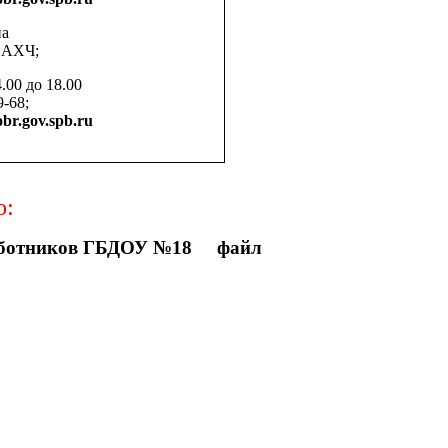
на
о АХЧ;
.00 до 18.00
-68;
br.gov.spb.ru
о:
 работников ГБДОУ №18
файл