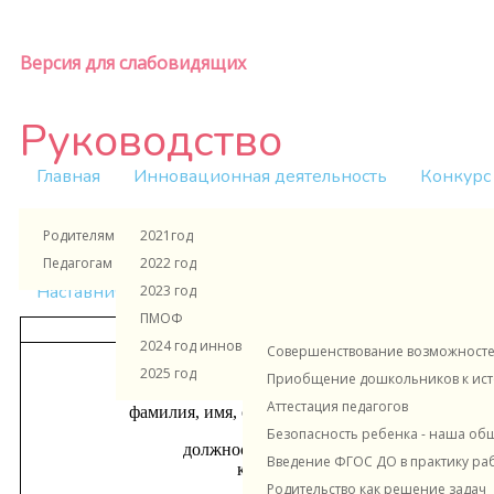
Версия для слабовидящих
Руководство
Главная
Инновационная деятельность
Конкурс
Родителям и ученикам
2021год
Руководс
Педагогам и сотрудникам
2022 год
Наставничество в ДОУ
"Цокотуха" ЭОЖ
Консул
2023 год
ПМОФ
ОСНОВНОЕ ЗДАНИЕ
(пр.Ю.Гага
2024 год инновационная деятельность
Совершенствование возможностей
О руководителе
2025 год
Приобщение дошкольников к исто
Аттестация педагогов
фамилия, имя, отчество руководителя - Белова
Безопасность ребенка - наша об
должность руководителя - Заведующий
Введение ФГОС ДО в практику ра
контактные телефоны - 812 246-71
Родительство как решение задач