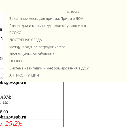
19.00
Платные образовательные услуги
br.gov.spb.ru
Финансово-хозяйственная деятельность
Вакантные места для приёма. Прием в ДОУ
Стипендии и меры поддержки обучающихся
а
ВСОКО
о УВР;
ДОСТУПНАЯ СРЕДА
Международное сотрудничество
Дистанционное обучение.
питатель
НСОКО
-16;
Система навигации и информирования в ДОУ
АНТИКОРРУПЦИЯ
7.00
br.gov.spb.ru
о АХЧ;
-16;
18.00
br.gov.spb.ru
а 25\2)
: