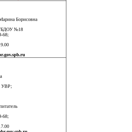
 Марина Борисовна
 ГБДОУ №18
-68;
19.00
r.gov.spb.ru
а
о УВР;
питатель
-68;
17.00
br.gov.spb.ru