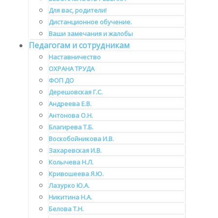
Для вас, родители!
Дистанционное обучение.
Ваши замечания и жалобы
Педагогам и сотрудникам
Наставничество
ОХРАНА ТРУДА
ФОП ДО
Дерешовская Г.С.
Андреева Е.В.
Антонова О.Н.
Благирева Т.Б.
Воскобойникова И.В.
Захаревская И.В.
Колычева Н.Л.
Кривошеева Я.Ю.
Лазурко Ю.А.
Никитина Н.А.
Белова Т.Н.