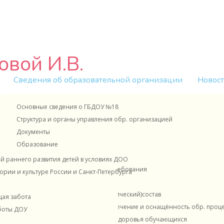
овой И.В.
Сведения об образовательной организации
Новост
Новости Минпросвещения России
Наставничество
Основные сведения о ГБДОУ №18
 Васильевна
Прием в детский сад
ОХРАНА ТРУДА
Структура и органы управления обр. организацией
ьтационный центр
Зачисление в первые классы
Страницы педагогов
Контакты
Документы
НАШИ ОТВЕТЫ НА ВАШИ ВОПРОСЫ
ФОП
Образование
ного вида Московского района Санкт-
Ваши замечания и жалобы
Образование детей с ОВЗ
 раннего развития детей в условиях ДОО
ВАШИ ПРЕДЛОЖЕНИЯ и ПОЖЕЛАНИЯ
Образовательные стандарты и требования
рии и культуре России и Санкт-Петербурга
ДОРОЖНАЯ БЕЗОПАСНОСТЬ
Руководство
м сайте ГБДОУ №18
ИНФОРМАЦИОННАЯ БЕЗОПАСНОСТЬ
Педагогический (научно-педагогический)состав
щая забота
БЕЗОПАСНОСТЬ РЕБЕНКА
Материально-техническое обеспечение и оснащённость обр. процес
боты ДОУ
Для вас, родители!
Организация питания и охраны здоровья обучающихся
моторики детей дошкольного