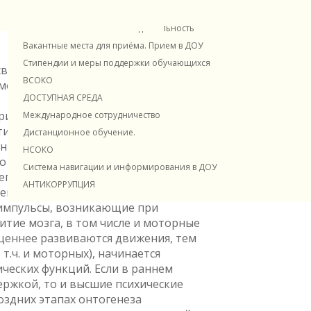
Платные образовательные услуги
Финансово-хозяйственная деятельность
Вакантные места для приёма. Прием в ДОУ
Стипендии и меры поддержки обучающихся
вязано с анатомическим и
ВСОКО
 меиленизацией и налаживанием
ДОСТУПНАЯ СРЕДА
ри целостном понимании психической
Международное сотрудничество
тивного характера. Развитие можно
Дистанционное обучение.
огнитивно-мыслительного компонентов.
НСОКО
 и психического развития ребенка
Система навигации и информирования в ДОУ
 его движений. Движения
АНТИКОРРУПЦИЯ
емы. При движениях интенсивнее
 импульсы, возникающие при
тие мозга, в том числе и моторные
ценнее развиваются движения, тем
т.ч. и моторных), начинается
еских функций. Если в раннем
ержкой, то и высшие психические
оздних этапах онтогенеза