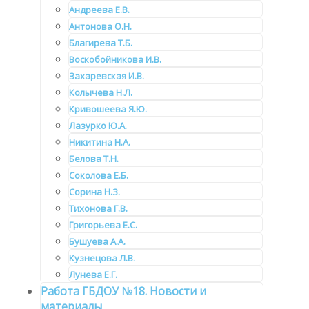
Андреева Е.В.
Антонова О.Н.
Благирева Т.Б.
Воскобойникова И.В.
Захаревская И.В.
Колычева Н.Л.
Кривошеева Я.Ю.
Лазурко Ю.А.
Никитина Н.А.
Белова Т.Н.
Соколова Е.Б.
Сорина Н.З.
Тихонова Г.В.
Григорьева Е.С.
Бушуева А.А.
Кузнецова Л.В.
Лунева Е.Г.
Работа ГБДОУ №18. Новости и
материалы