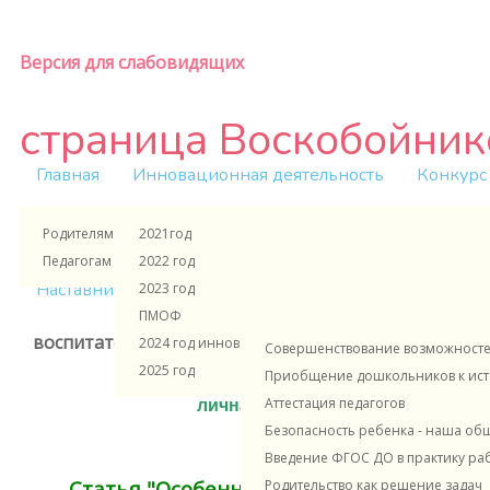
Версия для слабовидящих
страница Воскобойник
Главная
Инновационная деятельность
Конкурс
Родителям и ученикам
2021год
Воскобойникова Ирина
Педагогам и сотрудникам
2022 год
Наставничество в ДОУ
"Цокотуха" ЭОЖ
Консул
2023 год
ПМОФ
воспитатель ГБДОУ детский сад №18 комбинирован
2024 год инновационная деятельность
Совершенствование возможностей
Петербурга
2025 год
Приобщение дошкольников к исто
Аттестация педагогов
личная страница на официально
Безопасность ребенка - наша об
Введение ФГОС ДО в практику ра
Статья "Особенности развития мелкой 
Родительство как решение задач