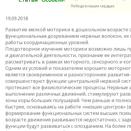
возраста".
Победа в наших сердцах.
19.09.2018
Развитие мелкой моторики в дошкольном возрасте с
функциональным дозреванием нервных волокон, их
работы координационных уровней.
Плодотворное изучение моторики возможно лишь п
и двигательной деятельности, признание ее интегра
рассматривать в рамках моторного, сенсорного и к
Одним из условий и показателем хорошего моторного
является своевременное и разностороннее развития
совершенствуют функции центральной нервной сист
протекают все физиологические процессы. Нервные
выполнении различных движений, стимулируют разви
зоны коры больших полушарий. Чем раньше и полно
быстрее, основываясь на работе «низших центров» (в 
формирование функциональных систем высших психич
возрасте движения развиваются недостаточно, с зад
функции будут развиваться с опозданием. На более п