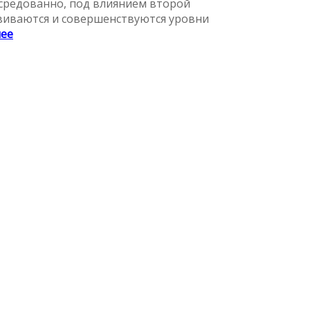
средованно, под влиянием второй
звиваются и совершенствуются уровни
лее