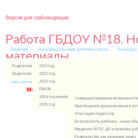
Версия для слабовидящих
Работа ГБДОУ №18. Н
Главная
Инновационная деятельность
Конкурс
материалы
Родителям и ученикам
2021год
Педагогам и сотрудникам
2022 год
Информация о деятельности ГБДОУ №1
Наставничество в ДОУ
"Цокотуха" ЭОЖ
Консул
2023 год
ПМОФ
Много интересного о жизни детского
2024 год инновационная деятельность
Совершенствование возможностей
-
https://vk.c
"В Контакте"
2025 год
Приобщение дошкольников к исто
Аттестация педагогов
Безопасность ребенка - наша об
Введение ФГОС ДО в практику ра
Родительство как решение задач