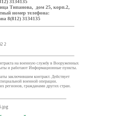
812) 3134135
ица Типанова, дом 25, корп.2,
тный номер телефона:
а 8(812) 3134135
_________________________________________
_________________________________________
контракта на военную службу в Вооруженных
крыты и работают Информационные пункты.
аты заключившим контракт. Действует
 специальной военной операции.
их регионов, гражданами других стран.
_____________________________________