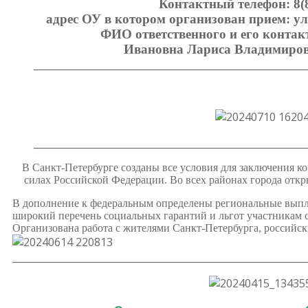
Контактный телефон: 8(
адрес ОУ в котором организован прием: ул
ФИО ответственного и его контак
Ивановна Лариса Владимировн
_________________________________________________________
_________________________________________________________
В Санкт‑Петербурге созданы все условия для заключения 
силах Российской Федерации. Во всех районах города от
В дополнение к федеральным определены региональные выпл
широкий перечень социальных гарантий и льгот участникам
Организована работа с жителями Санкт‑Петербурга, российск
_____________________________________________________________