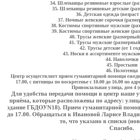
34. Шлепанцы резиновые взрослые (раз
35. Шлепанцы резиновые детские (разм
36. Детская одежда (возраст 
37. Ночные женские сорочки (размер
38. Костюмы спортивные мужские (раз
39. Костюмы спортивные женские (разм
40. Трусы женские (размерный 
41. Трусы мужские (размерный 
42. Трусы детские (от 1 год
43. Носки в ассортименте мужские
44. Наволочки
45. Простыни
46. Полотенца
Центр осуществляет прием гуманитарной помощи ежеднев
17.00, с пятницы по воскресенье с 10.00 до 16.00 по ад
Привокзальная улица, дом 4 (
Для удобства передачи помощи в центр наше 
приёма, которые расположены по адресу: улица
здание ГБДОУN18). Прием гуманитарной помощи
до 17.00. Обращаться к Ивановой Ларисе Влад
то, что указано в спискн (нов
Спасибо.