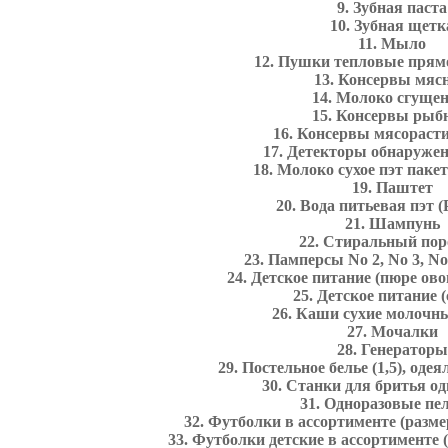
9. Зубная паст
10. Зубная щет
11. Мыло
12. Пушки тепловые прям
13. Консервы мя
14. Молоко сгуще
15. Консервы ры
16. Консервы мясораст
17. Детекторы обнаруже
18. Молоко сухое пэт пакет
19. Паштет
20. Вода питьевая пэт (
21. Шампунь
22. Стиральный по
23. Памперсы No 2, No 3, No 
24. Детское питание (пюре о
25. Детское питание 
26. Каши сухие молочны
27. Мочалки
28. Генератор
29. Постельное белье (1,5), одея
30. Станки для бритья о
31. Одноразовые пе
32. Футболки в ассортименте (разме
33. Футболки детские в ассортименте (