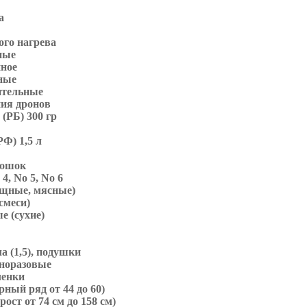
а
ка
ого нагрева
сные
нное
бные
ительные
ния дронов
 (РБ) 300 гр
РФ) 1,5 л
рошок
4, No 5, No 6
вощные, мясные)
(смеси)
е (сухие)
ы
ла (1,5), подушки
дноразовые
ленки
рный ряд от 44 до 60)
рост от 74 см до 158 см)