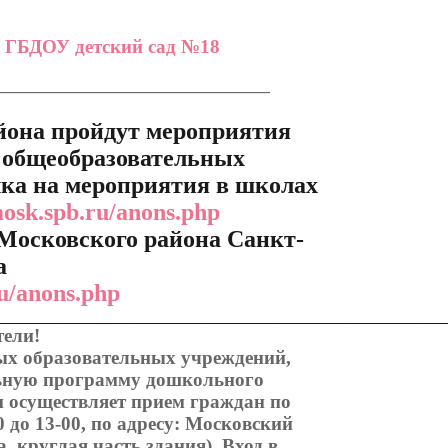
 ГБДОУ детский сад №18
_______________________________________
айона пройдут мероприятия
 общеобразовательных
ка на мероприятия в школах
mosk.spb.ru/anons.php
Московского района Санкт-
а
ru/anons.php
__________________________________________________
ели!
ых образовательных учреждений,
ьную программу дошкольного
и осуществляет прием граждан по
0 до 13-00, по адресу: Московский
, круглая часть здания). Вход в