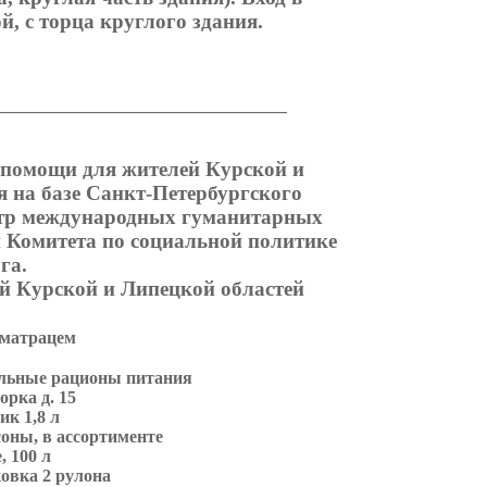
, с торца круглого здания.
_______________________________________
 помощи для жителей Курской и
я на базе Санкт-Петербургского
нтр международных гуманитарных
ии Комитета по социальной политике
га.
й Курской и Липецкой областей
с матрацем
альные рационы питания
орка д. 15
ик 1,8 л
соны, в ассортименте
, 100 л
ковка 2 рулона