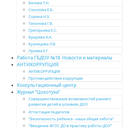
Белова Т.Н.
Соколова Е.Б.
Сорина Н.З.
Тихонова Г.В.
Григорьева Е.С.
Бушуева А.А.
Кузнецова Л.В.
Лунева Е.Г.
Работа ГБДОУ №18. Новости и материалы
АНТИКОРРУПЦИЯ
АНТИКОРРУПЦИЯ
Противодействие коррупции
Консультационный центр
Журнал "Цокотуха"
Совершенствование возможностей раннего
развития детей в условиях ДОО
Аттестация педагогов
"Безопасность ребенка - наша общая забота"
"Введение ФГОС ДО в практику работы ДОУ"