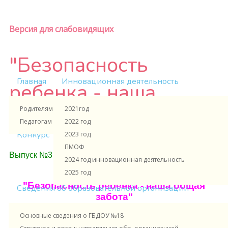
Версия для слабовидящих
"Безопасность
Главная
Инновационная деятельность
ребенка - наша
Родителям и ученикам
2021год
общая забота"
Педагогам и сотрудникам
2022 год
Конкурс
2023 год
ПМОФ
Выпуск №3
2024 год инновационная деятельность
2025 год
"Безопасность ребенка - наша общая
Сведения об образовательной организации
забота"
Основные сведения о ГБДОУ №18