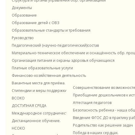
Структура и органы управления обр. организацией
Новости и материалы
Документы
В разделе "НОВОСТИ" размещена полезная
Образование
информация по теме
Образование детей с ОВЗ
Профилактика детского дорожно транспортного
Образовательные стандарты и требования
травматизма в дошкольном учреждении
Руководство
Внутрифирменное обучение
ПРЕДУПРЕЖДЕНИЕ ДЕТСКОГО ТРАВМАТИЗМА читать
Педагогический (научно-педагогический)состав
БЕЗОПАСНОСТЬ НА ЛЬДУ читать
Материально-техническое обеспечение и оснащённость обр. проце
БЕЗОПАСНОСТЬ РЕБЕНКА В БЫТУ читать
Организация питания и охраны здоровья обучающихся
БЕЗОПАСНЫЙ ИНТЕРНЕТ читать
Платные образовательные услуги
МЕРЫ ПОЖАРНОЙ БЕЗОПАСНОСТИ
Наставничество в ДОУ
"Цокотуха" ЭОЖ
читать
Финансово-хозяйственная деятельность
ДЕТСКАЯ ШАЛОСТЬ С ОГНЕМ читать
Вакантные места для приёма. Прием в ДОУ
Совершенствование возможностей
Стипендии и меры поддержки обучающихся
БЕЗОПАСНОСТЬ НА ВОДЕ ВЕСНОЙ читать
Приобщение дошкольников к исто
ВСОКО
БЕЗОПАСНОСТЬ ЛЕТОМ читать
Консультационный центр
Контакты
Аттестация педагогов
ВОСПИТАТЕЛЮ О ПРАВИЛАХ ДОРОЖНОГО ДВИЖЕНИЯ читать
ДОСТУПНАЯ СРЕДА
Безопасность ребенка - наша об
РОДИТЕЛЯМ О ПРАВИЛАХ ДОРОЖНОГО ДВИЖЕНИЯ читать
Международное сотрудничество
Введение ФГОС ДО в практику ра
ПРИЧИНЫ ДОРОЖНО ТРАНСПОРТНЫХ ПРОИСШЕСТВИЙ читать
Дистанционное обучение.
Родительство как решение задач
НСОКО
Навигация
Победа в наших сердцах.