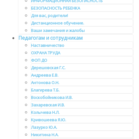
ИНФОРМАЦИОННАЯ БЕЗОПАСНОСТЬ
БЕЗОПАСНОСТЬ РЕБЕНКА
Для вас, родители!
Дистанционное обучение.
Ваши замечания и жалобы
Педагогам и сотрудникам
Наставничество
ОХРАНА ТРУДА
ФОП ДО
Дерешовская Г.С.
Андреева Е.В.
Антонова О.Н.
Благирева Т.Б.
Воскобойникова И.В.
Захаревская И.В.
Колычева Н.Л.
Кривошеева Я.Ю.
Лазурко Ю.А.
Никитина Н.А.