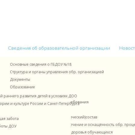
Сведения об образовательной организации
Новост
Новости Минпросвещения России
Наставничество
Основные сведения о ГБДОУ №18
ого сада на нашем сайте
Прием в детский сад
ОХРАНА ТРУДА
Структура и органы управления обр. организацией
ьтационный центр
Зачисление в первые классы
Страницы педагогов
Контакты
Документы
.com/club31698996
НАШИ ОТВЕТЫ НА ВАШИ ВОПРОСЫ
ФОП
Образование
Ваши замечания и жалобы
Образование детей с ОВЗ
 раннего развития детей в условиях ДОО
г. N 996 О РАЗМЕРАХ ПЛАТЫ, ВЗИМАЕМОЙ С РОДИТЕЛЕЙ
ВАШИ ПРЕДЛОЖЕНИЯ и ПОЖЕЛАНИЯ
Образовательные стандарты и требования
рии и культуре России и Санкт-Петербурга
________________________________________________________________
ДОРОЖНАЯ БЕЗОПАСНОСТЬ
Руководство
ИНФОРМАЦИОННАЯ БЕЗОПАСНОСТЬ
Педагогический (научно-педагогический)состав
уждение Проекта Программы
щая забота
БЕЗОПАСНОСТЬ РЕБЕНКА
Материально-техническое обеспечение и оснащённость обр. процес
 представителей) детей
боты ДОУ
Для вас, родители!
Организация питания и охраны здоровья обучающихся
дошкольные образовательные