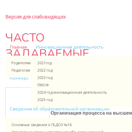
Версия для слабовидящих
ЧАСТО
Главная
Инновационная деятельность
ЗАДАВАЕМЫЕ
Родителям и ученикам
2021год
ВОПРОСЫ
Педагогам и сотрудникам
2022 год
Конкурс
2023 год
ПМОФ
2024 год инновационная деятельность
Огромное спасибо администрации 
2025 год
за организацию и выдачу сух.пай
Сведения об образовательной организации
Организация процесса на высшем
Набор по содержанию более, че
Основные сведения о ГБДОУ №18
А также, огромное спасибо, что н