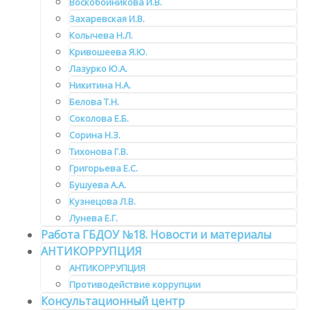
Воскобойникова И.В.
Захаревская И.В.
Колычева Н.Л.
Кривошеева Я.Ю.
Лазурко Ю.А.
Никитина Н.А.
Белова Т.Н.
Соколова Е.Б.
Сорина Н.З.
Тихонова Г.В.
Григорьева Е.С.
Бушуева А.А.
Кузнецова Л.В.
Лунева Е.Г.
Работа ГБДОУ №18. Новости и материалы
АНТИКОРРУПЦИЯ
АНТИКОРРУПЦИЯ
Противодействие коррупции
Консультационный центр