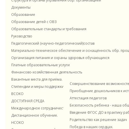
Структура и органы управления обр. организацией
Новости и материалы
Документы
исходя из социального статуса с
Образование
(все дети хотят есть одинаково, 
Образование детей с ОВЗ
Отзыв 14.04.2020
/отсутствия братьев/сестёр, напри
Образовательные стандарты и требования
17:44:34
Руководство
Внутрифирменное обучение
Спасибо большое за положительную
Педагогический (научно-педагогический)состав
Постараемся и в дольнейшем радов
Материально-техническое обеспечение и оснащённость обр. проце
Организация питания и охраны здоровья обучающихся
своей деятельности. Администрация
Ответ
Платные образовательные услуги
Наставничество в ДОУ
"Цокотуха" ЭОЖ
Финансово-хозяйственная деятельность
Вопрос от 5.09.2019 (
"Здравствуйте, если у вас
Вакантные места для приёма. Прием в ДОУ
открывается второй корпус, будут ли набирать
Совершенствование возможностей
дополнительные группы и какой возраст?"
Стипендии и меры поддержки обучающихся
Приобщение дошкольников к исто
ВСОКО
Ответ:
По последним данным планируемое
Консультационный центр
Контакты
Аттестация педагогов
ДОСТУПНАЯ СРЕДА
открытие с 10.01.2020 г. В связи с открытием
Безопасность ребенка - наша об
будем набирать 2 группы от 2 до 3 лет ( ясли)
Международное сотрудничество
Введение ФГОС ДО в практику ра
и 2 группы по потребностям района,
Дистанционное обучение.
Родительство как решение задач
ориентировочно с 3 до 4 лет (администрация
НСОКО
ДОУ)
Победа в наших сердцах.